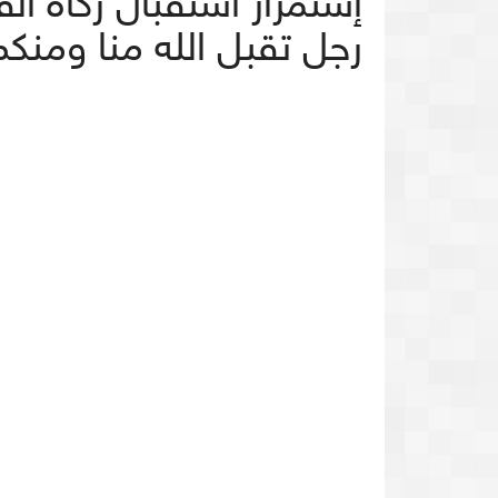
إستمرار استقبال زكاة الف
رجل تقبل الله منا ومنكم