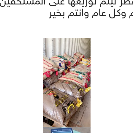
طر ليتم توزيعها على المستحقين لي
 وكل عام وانتم بخير